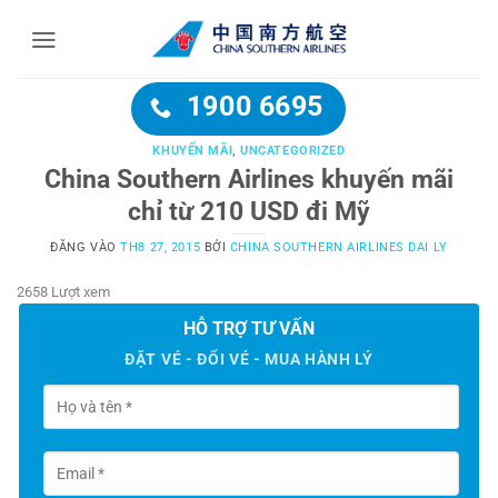
Bỏ
qua
nội
dung
1900 6695
KHUYẾN MÃI
,
UNCATEGORIZED
China Southern Airlines khuyến mãi
chỉ từ 210 USD đi Mỹ
ĐĂNG VÀO
TH8 27, 2015
BỞI
CHINA SOUTHERN AIRLINES DAI LY
2658 Lượt xem
HỖ TRỢ TƯ VẤN
ĐẶT VÉ - ĐỔI VÉ - MUA HÀNH LÝ