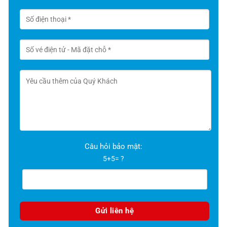
Câu hỏi bảo mật:
5+5= ?