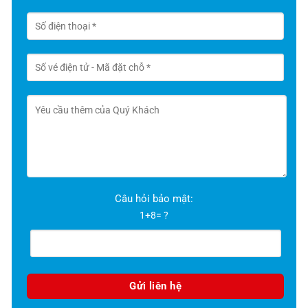
Câu hỏi bảo mật:
1+8= ?