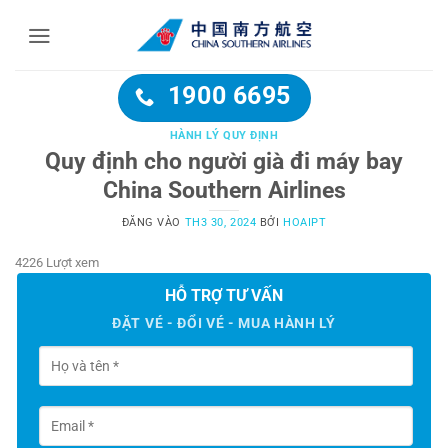
Bỏ
qua
nội
dung
1900 6695
HÀNH LÝ QUY ĐỊNH
Quy định cho người già đi máy bay
China Southern Airlines
ĐĂNG VÀO
TH3 30, 2024
BỞI
HOAIPT
4226 Lượt xem
HỖ TRỢ TƯ VẤN
ĐẶT VÉ - ĐỔI VÉ - MUA HÀNH LÝ