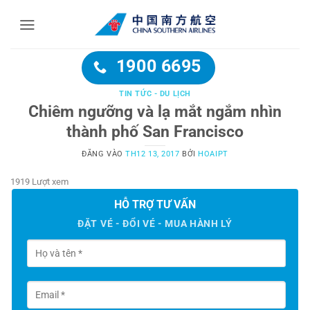
Bỏ
qua
nội
dung
1900 6695
TIN TỨC - DU LỊCH
Chiêm ngưỡng và lạ mắt ngắm nhìn
thành phố San Francisco
ĐĂNG VÀO
TH12 13, 2017
BỞI
HOAIPT
1919 Lượt xem
HỖ TRỢ TƯ VẤN
ĐẶT VÉ - ĐỔI VÉ - MUA HÀNH LÝ