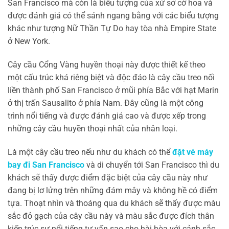
San Francisco mà còn là biểu tượng của xứ sở cờ hoa và
được đánh giá có thể sánh ngang bằng với các biểu tượng
khác như tượng Nữ Thần Tự Do hay tòa nhà Empire State
ở New York.
Cây cầu Cổng Vàng huyền thoại này được thiết kế theo
một cấu trúc khá riêng biệt và độc đáo là cây cầu treo nối
liền thành phố San Francisco ở mũi phía Bắc với hạt Marin
ở thị trấn Sausalito ở phía Nam. Đây cũng là một công
trình nổi tiếng và được đánh giá cao và được xếp trong
những cây cầu huyền thoại nhất của nhân loại.
Là một cây cầu treo nếu như du khách có thể
đặt vé máy
bay đi San Francisco
và di chuyển tới San Francisco thì du
khách sẽ thấy được điểm đặc biệt của cây cầu này như
đang bị lơ lửng trên những đám mây và không hề có điểm
tựa. Thoạt nhìn và thoáng qua du khách sẽ thấy được màu
sắc đỏ gạch của cây cầu này và màu sắc được đích thân
kiến trúc sư nổi tiếng tư vấn sao cho hài hòa với cảnh sắc