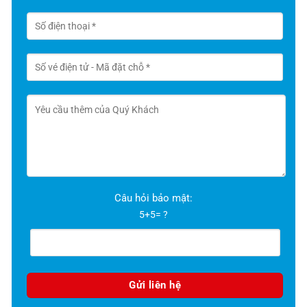
Câu hỏi bảo mật:
5+5= ?