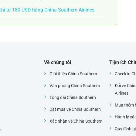
chỉ từ 180 USD hãng China Southern Airlines
Về chúng tôi
Tiện ích Ch
Giới thiệu China Southern
Check in C
Văn phòng China Southern
Đổi vé Chi
i
Airlines
Tổng đài China Southern
Mua thêm h
Đặt mua vé China Southern
Hành lý xá
Xác nhận vé China Southern
Quy định gi
h