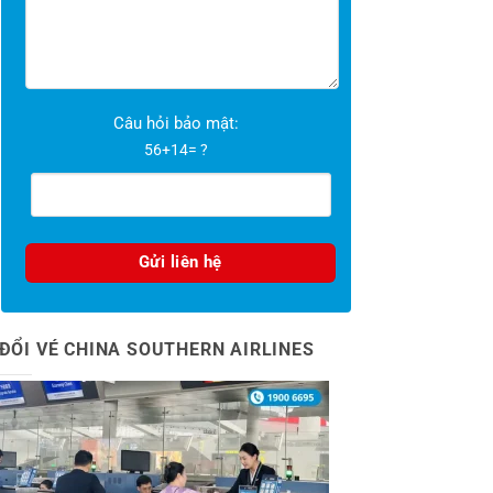
Câu hỏi bảo mật:
56+14= ?
ĐỔI VÉ CHINA SOUTHERN AIRLINES