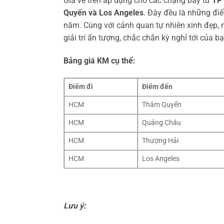
Giá vé trên áp dụng cho các chặng bay từ
TP 
Quyến và Los Angeles
. Đây đều là những đi
năm. Cùng với cảnh quan tự nhiên xinh đẹp, n
giải trí ấn tượng, chắc chắn kỳ nghỉ tới của 
Bảng giá KM cụ thể:
Điểm đi
Điểm đến
HCM
Thâm Quyến
HCM
Quảng Châu
HCM
Thượng Hải
HCM
Los Angeles
Lưu ý: