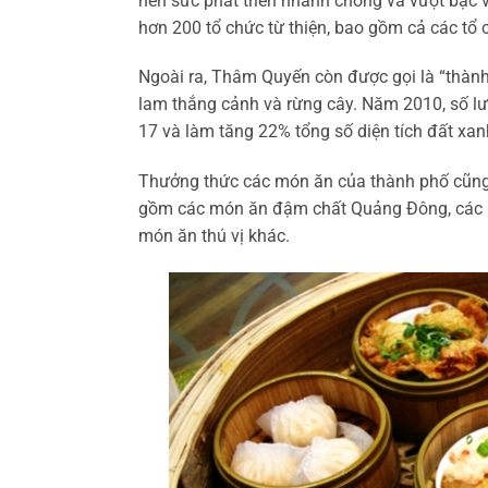
nên sức phát triển nhanh chóng và vượt bậc v
hơn 200 tổ chức từ thiện, bao gồm cả các tổ 
Ngoài ra, Thâm Quyến còn được gọi là “thành
lam thắng cảnh và rừng cây. Năm 2010, số lư
17 và làm tăng 22% tổng số diện tích đất xan
Thưởng thức các món ăn của thành phố cũng l
gồm các món ăn đậm chất Quảng Đông, các m
món ăn thú vị khác.