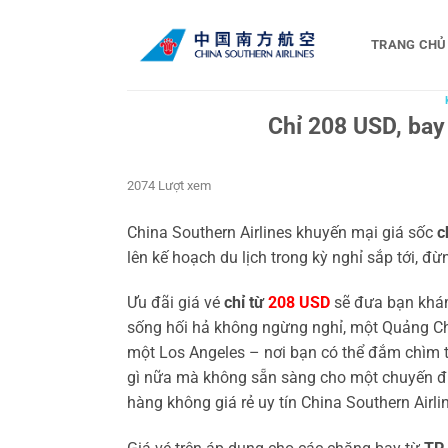
Bỏ
qua
TRANG CHỦ
nội
dung
Chỉ 208 USD, bay
2074 Lượt xem
China Southern Airlines khuyến mại giá sốc
c
lên kế hoạch du lịch trong kỳ nghỉ sắp tới, đ
Ưu đãi giá vé
chỉ từ
208 USD
sẽ đưa bạn khám
sống hối hả không ngừng nghỉ, một Quảng Ch
một Los Angeles – nơi bạn có thể đắm chìm t
gì nữa mà không sẵn sàng cho một chuyến đi 
hàng không giá rẻ uy tín China Southern Airli