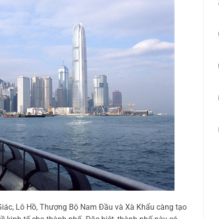
Giác, Lô Hồ, Thượng Bộ Nam Đầu và Xà Khẩu càng tạo