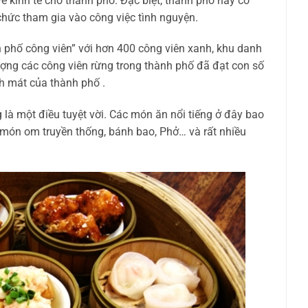
ề kinh tế cho thành phố. Đặc biệt, thành phố này có
chức tham gia vào công việc tình nguyện.
 phố công viên” với hơn 400 công viên xanh, khu danh
ợng các công viên rừng trong thành phố đã đạt con số
h mát của thành phố .
à một điều tuyệt vời. Các món ăn nổi tiếng ở đây bao
ón om truyền thống, bánh bao, Phở… và rất nhiều