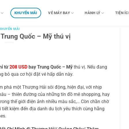
KHUYẾN MÃI
VÉ MÁY BAY
HÀNH LÝ
TIỆN ÍC
KHUYẾN MÃI
 Trung Quốc – Mỹ thú vị
hỉ từ
208 USD
bay Trung Quốc – Mỹ
thú vị. Nếu đang
ừng bỏ qua cơ hội đặt vé hấp dẫn này.
 phá một Thượng Hải sôi động, hiện đại, với nhịp
âu – thiên đường của những tín đồ mê shopping, hay
rong thế giới điện ảnh nhiều màu sắc,… Còn chần chờ
tiết kiệm đến địa danh du lịch yêu thích cùng hãng
nes.