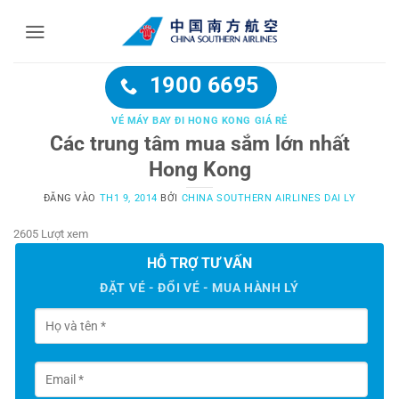
Bỏ
qua
nội
dung
1900 6695
VÉ MÁY BAY ĐI HONG KONG GIÁ RẺ
Các trung tâm mua sắm lớn nhất
Hong Kong
ĐĂNG VÀO
TH1 9, 2014
BỞI
CHINA SOUTHERN AIRLINES DAI LY
2605 Lượt xem
HỖ TRỢ TƯ VẤN
ĐẶT VÉ - ĐỔI VÉ - MUA HÀNH LÝ