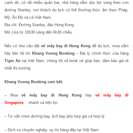
canh đó, có rất nhiều quán bar, nhà hàng nằm dọc bờ song theo con
đường Stanley, nơi khách du lịch có thể thưởng thức ẩm thực Pháp,
Mỹ, Ấn Độ và cả Việt Nam.
Địa chỉ: Đường Stanley, đảo Hong Kong.
Mở cửa từ 10h30 sáng đến 6h30 chiều.
Nếu có nhu cầu đặt
vé máy bay đi Hong Kong
để du lịch, mua sắm
hãy liên hệ tới
Khang Vuong Booking
– Đại lý chính thức của hãng
Tiger Air
tại Việt Nam, chúng tôi sẽ book vé giúp bạn, đảm bảo giá rẻ
nhất thị trường.
Khang Vuong Booking cam kết:
– Mua
vé máy bay đi Hong Kong
hay
vé máy bay đi
Singapore
… nhanh và tiện lợi.
– Tư vấn chọn đường bay, lịch bay phù hợp giá cả hợp lý.
– Dịch vụ chuyên nghiệp, uy tín hàng đầu tại Việt Nam.