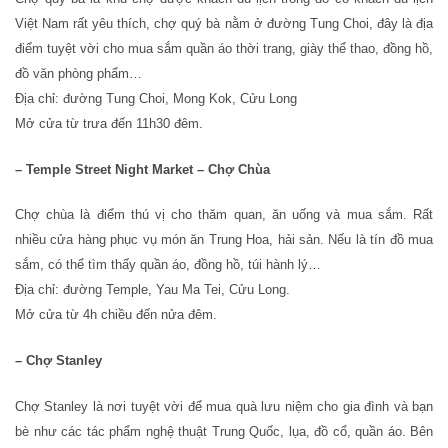
Việt Nam rất yêu thích, chợ quý bà nằm ở đường Tung Choi, đây là địa
điểm tuyệt vời cho mua sắm quần áo thời trang, giày thể thao, đồng hồ,
đồ văn phòng phẩm…
Địa chỉ: đường Tung Choi, Mong Kok, Cửu Long
Mở cửa từ trưa đến 11h30 đêm.
– Temple Street Night Market – Chợ Chùa
Chợ chùa là điểm thú vị cho thăm quan, ăn uống và mua sắm. Rất
nhiều cửa hàng phục vụ món ăn Trung Hoa, hải sản. Nếu là tín đồ mua
sắm, có thể tìm thấy quần áo, đồng hồ, túi hành lý…
Địa chỉ: đường Temple, Yau Ma Tei, Cửu Long.
Mở cửa từ 4h chiều đến nửa đêm.
– Chợ Stanley
Chợ Stanley là nơi tuyệt vời để mua quà lưu niệm cho gia đình và bạn
bè như các tác phẩm nghệ thuật Trung Quốc, lụa, đồ cổ, quần áo. Bên