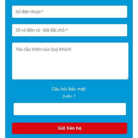
Câu hỏi bảo mật:
2+8= ?