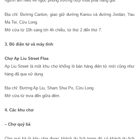
người am hiểu về ngọc phòng trường hợp mua phải hàng giả.
Địa chỉ: Đường Canton, giao giữ đường Kansu và đường Jordan, Yau
Ma Tei, Cửu Long.
Mở cửa từ 10h sáng tới 4h chiều, từ thứ 2 đến thứ 7.
3. Đồ điện tử và máy tính
:
Chợ Ap Liu Street Flea
Ap Liu Street là một khu chợ khổng lò bán hàng điện tử mới cũng như
hàng đã qua sử dụng.
Địa chỉ: Đường Ap Liu, Sham Shui Po, Cửu Long.
Mở cửa từ trưa đến giữa đêm.
4. Các khu chợ
– Chợ quý bà
Chợ quý bà là khu chợ được khách du lịch trong đó có khách du lịch