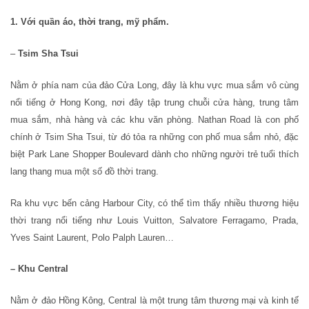
1. Với quần áo, thời trang, mỹ phẩm.
–
Tsim Sha Tsui
Nằm ở phía nam của đảo Cửa Long, đây là khu vực mua sắm vô cùng
nổi tiếng ở Hong Kong, nơi đây tập trung chuỗi cửa hàng, trung tâm
mua sắm, nhà hàng và các khu văn phòng. Nathan Road là con phố
chính ở Tsim Sha Tsui, từ đó tỏa ra những con phố mua sắm nhỏ, đặc
biệt Park Lane Shopper Boulevard dành cho những người trẻ tuổi thích
lang thang mua một số đồ thời trang.
Ra khu vực bến cảng Harbour City, có thể tìm thấy nhiều thương hiệu
thời trang nổi tiếng như Louis Vuitton, Salvatore Ferragamo, Prada,
Yves Saint Laurent, Polo Palph Lauren…
– Khu Central
Nằm ở đảo Hồng Kông, Central là một trung tâm thương mại và kinh tế