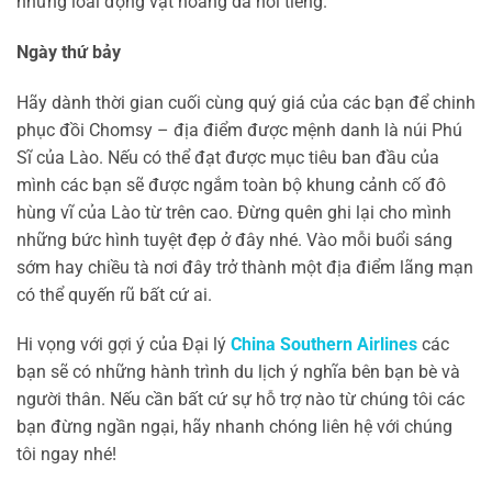
những loài động vật hoang dã nổi tiếng.
Ngày thứ bảy
Hãy dành thời gian cuối cùng quý giá của các bạn để chinh
phục đồi Chomsy – địa điểm được mệnh danh là núi Phú
Sĩ của Lào. Nếu có thể đạt được mục tiêu ban đầu của
mình các bạn sẽ được ngắm toàn bộ khung cảnh cố đô
hùng vĩ của Lào từ trên cao. Đừng quên ghi lại cho mình
những bức hình tuyệt đẹp ở đây nhé. Vào mỗi buổi sáng
sớm hay chiều tà nơi đây trở thành một địa điểm lãng mạn
có thể quyến rũ bất cứ ai.
Hi vọng với gợi ý của Đại lý
China Southern Airlines
các
bạn sẽ có những hành trình du lịch ý nghĩa bên bạn bè và
người thân. Nếu cần bất cứ sự hỗ trợ nào từ chúng tôi các
bạn đừng ngần ngại, hãy nhanh chóng liên hệ với chúng
tôi ngay nhé!