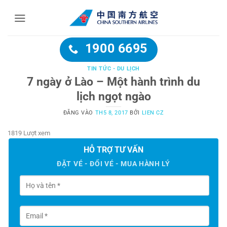
Bỏ
qua
nội
dung
1900 6695
TIN TỨC - DU LỊCH
7 ngày ở Lào – Một hành trình du
lịch ngọt ngào
ĐĂNG VÀO
TH5 8, 2017
BỞI
LIEN CZ
1819 Lượt xem
HỖ TRỢ TƯ VẤN
ĐẶT VÉ - ĐỔI VÉ - MUA HÀNH LÝ