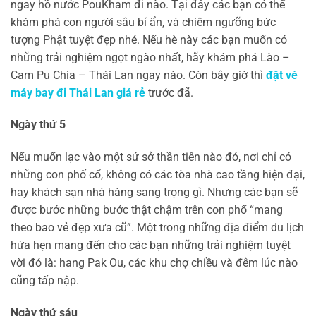
ngay hồ nước PouKham đi nào. Tại đây các bạn có thể
khám phá con người sâu bí ẩn, và chiêm ngưỡng bức
tượng Phật tuyệt đẹp nhé. Nếu hè này các bạn muốn có
những trải nghiệm ngọt ngào nhất, hãy khám phá Lào –
Cam Pu Chia – Thái Lan ngay nào. Còn bây giờ thì
đặt vé
máy bay đi Thái Lan giá rẻ
trước đã.
Ngày thứ 5
Nếu muốn lạc vào một sứ sở thần tiên nào đó, nơi chỉ có
những con phố cổ, không có các tòa nhà cao tầng hiện đại,
hay khách sạn nhà hàng sang trọng gì. Nhưng các bạn sẽ
được bước những bước thật chậm trên con phố “mang
theo bao vẻ đẹp xưa cũ”. Một trong những địa điểm du lịch
hứa hẹn mang đến cho các bạn những trải nghiệm tuyệt
vời đó là: hang Pak Ou, các khu chợ chiều và đêm lúc nào
cũng tấp nập.
Ngày thứ sáu