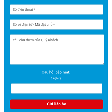
Câu hỏi bảo mật:
1+8= ?