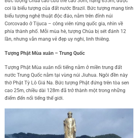
Bức tượng Chúa cao cứu thế cao 30m, nặng 635m, được
coi là biểu tượng của đất nước Brazil. Bức tượng mang tính
biểu tượng nghệ thuật độc đáo, nằm trên đỉnh núi
Corcovado ở Tijuca – công viên rừng quốc gia, nhìn về
phía thành phố. Mỗi mùa hè, tượng Chúa bị sét đánh 12
lần, nhưng vẫn mang vẻ đẹp uy nghi, linh thiêng.
Tượng Phật Mùa xuân – Trung Quốc
Tượng Phật Mùa xuân nổi tiếng nằm ở miền trung đất
nước Trung Quốc nằm tại vùng núi Jiuhua. Ngôi đền này
thờ Phật Tỳ Lô Giá Na. Bức tượng Phật đứng trên tòa sen
cao 25m, chiều dài 128m đã trở thành một trong những
điểm đến nổi tiếng thế giới.