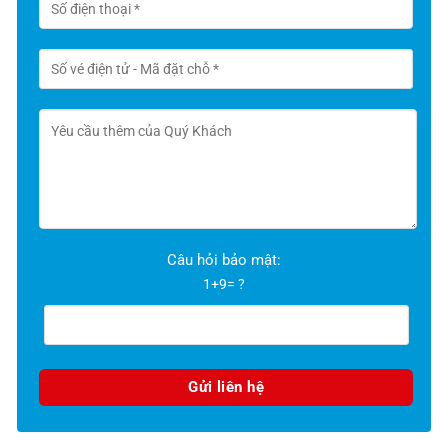
Câu hỏi bảo mật:
1+9= ?