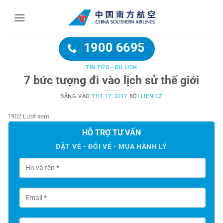
Bỏ
qua
nội
dung
1900 6695
TIN TỨC - DU LỊCH
7 bức tượng đi vào lịch sử thế giới
ĐĂNG VÀO
TH7 17, 2017
BỞI
LIEN CZ
1902 Lượt xem
HỖ TRỢ TƯ VẤN
ĐẶT VÉ - ĐỔI VÉ - MUA HÀNH LÝ