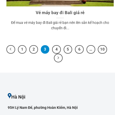
Vé máy bay đi Bali giá rẻ
Để mua vé máy bay đi Bali giá rẻ bạn nên lên sẵn kế hoạch cho
chuyến đi...
1
2
3
4
5
6
…
10
Hà Nội
95H Lý Nam Đế, phường Hoàn Kiếm, Hà Nội