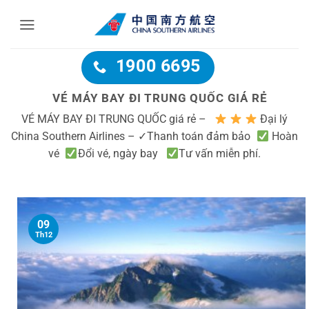
Bỏ
qua
nội
dung
1900 6695
VÉ MÁY BAY ĐI TRUNG QUỐC GIÁ RẺ
VÉ MÁY BAY ĐI TRUNG QUỐC giá rẻ –
Đại lý
China Southern Airlines – ✓Thanh toán đảm bảo
Hoàn
vé
Đổi vé, ngày bay
Tư vấn miễn phí.
09
Th12